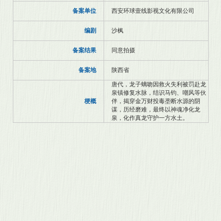
备案单位
西安环球壹线影视文化有限公司
编剧
沙枫
备案结果
同意拍摄
备案地
陕西省
唐代，龙子螭吻因救火失利被罚赴龙
泉镇修复水脉，结识马钧、嘲风等伙
梗概
伴，揭穿金万财投毒垄断水源的阴
谋，历经磨难，最终以神魂净化龙
泉，化作真龙守护一方水土。