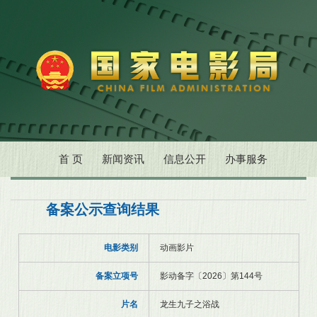
首 页
新闻资讯
信息公开
办事服务
备案公示查询结果
电影类别
动画影片
备案立项号
影动备字〔2026〕第144号
片名
龙生九子之浴战