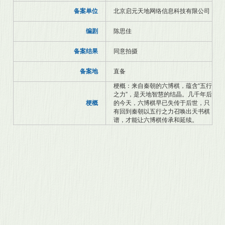
备案单位
北京启元天地网络信息科技有限公司
编剧
陈思佳
备案结果
同意拍摄
备案地
直备
梗概：来自秦朝的六博棋，蕴含“五行
之力”，是天地智慧的结晶。几千年后
梗概
的今天，六博棋早已失传于后世，只
有回到秦朝以五行之力召唤出天书棋
谱，才能让六博棋传承和延续。