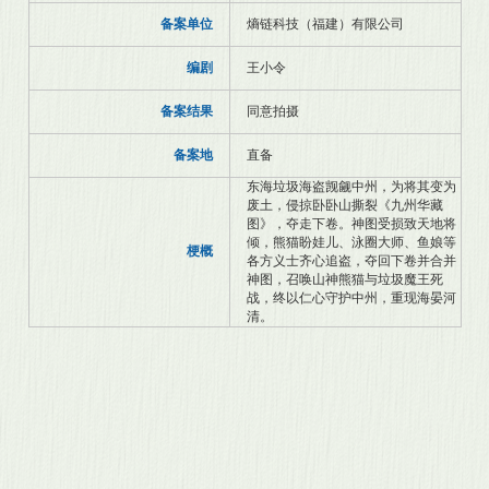
备案单位
熵链科技（福建）有限公司
编剧
王小令
备案结果
同意拍摄
备案地
直备
东海垃圾海盗觊觎中州，为将其变为
废土，侵掠卧卧山撕裂《九州华藏
图》，夺走下卷。神图受损致天地将
倾，熊猫盼娃儿、泳圈大师、鱼娘等
梗概
各方义士齐心追盗，夺回下卷并合并
神图，召唤山神熊猫与垃圾魔王死
战，终以仁心守护中州，重现海晏河
清。