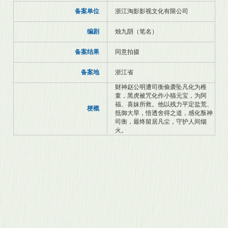
备案单位
浙江淘影影视文化有限公司
编剧
烛九阴（笔名）
备案结果
同意拍摄
备案地
浙江省
财神赵公明遭司衡偷袭坠凡化为稚
童，黑虎被咒化作小猫元宝，为阿
福、喜妹所救。他以残力平定盐荒、
梗概
抵御大旱，悟透舍得之道，感化叛神
司衡，最终留居凡尘，守护人间烟
火。