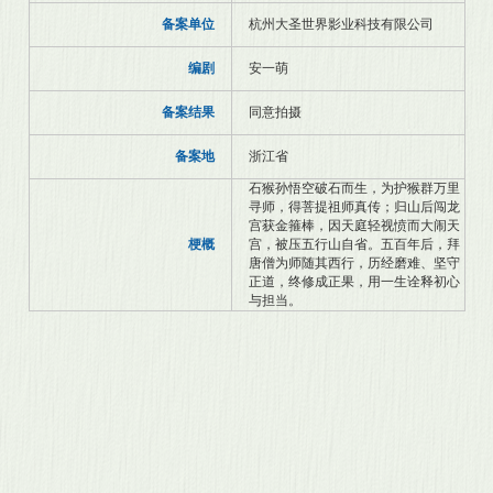
备案单位
杭州大圣世界影业科技有限公司
编剧
安一萌
备案结果
同意拍摄
备案地
浙江省
石猴孙悟空破石而生，为护猴群万里
寻师，得菩提祖师真传；归山后闯龙
宫获金箍棒，因天庭轻视愤而大闹天
梗概
宫，被压五行山自省。五百年后，拜
唐僧为师随其西行，历经磨难、坚守
正道，终修成正果，用一生诠释初心
与担当。