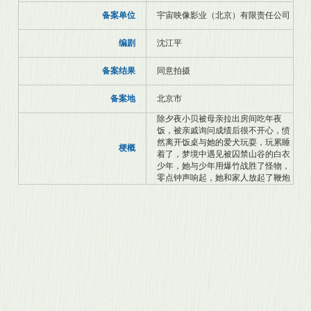
备案单位
宇宙映像影业（北京）有限责任公司
编剧
沈江平
备案结果
同意拍摄
备案地
北京市
除夕夜小贝被母亲拉出房间吃年夜
饭，被亲戚询问成绩后很不开心，愤
然离开饭桌与她的爱犬玩耍，玩累睡
梗概
着了，梦境中遇见被囚禁山谷的白衣
少年，她与少年用爆竹战胜了怪物，
零点钟声响起，她和家人放起了鞭炮