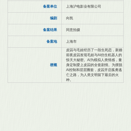
备案单位
上海沪电影业有限公司
编剧
向凯
备案结果
同意拍摄
备案地
上海市
皮囚与毛娃经历了一段生死恋，新婚
前夜皮囚发现毛娃与AI仿生机器人的
惊天大秘密。AI为模拟人类情感，量
梗概
身定制爱上皮囚的全套剧情。为摆脱
AI控制和层层圈套，皮囚开启孤勇逃
亡之路，为人类文明留下最后的火
种。