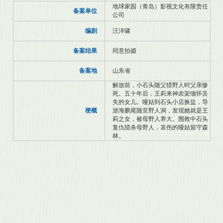
地球家园（青岛）影视文化有限责任
备案单位
公司
编剧
汪洋啸
备案结果
同意拍摄
备案地
山东省
解放前，小石头随父猎野人时父亲惨
死。五十年后，王莉来神农架缅怀丢
失的女儿。哑姑到石头小店换盐，导
梗概
游海鹏尾随至野人洞，发现她就是王
莉之女，被母野人养大。围救中石头
复仇猎杀母野人，哀伤的哑姑留守森
林。