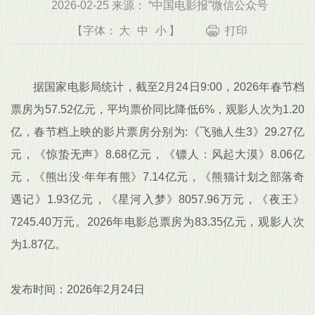
2026-02-25 来源： “中国电影报”微信公众号
【字体：
大
中
小
】
打印
据国家电影局统计，截至2月24日9:00，2026年春节档
票房为57.52亿元，平均票价同比降低6%，观影人次为1.20
亿，春节档上映的影片票房分别为:《飞驰人生3》29.27亿
元，《惊蛰无声》8.68亿元，《镖人：风起大漠》8.06亿
元，《熊出没·年年有熊》7.14亿元，《熊猫计划之部落奇
遇记》1.93亿元，《星河入梦》8057.96万元，《夜王》
7245.40万元。2026年电影总票房为83.35亿元，观影人次
为1.87亿。
发布时间：2026年2月24日