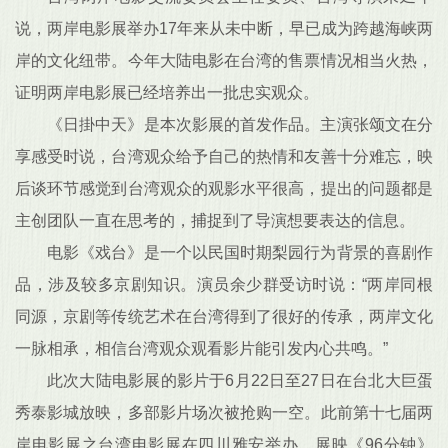
说，两岸电影展举办17年来从未中断，早已成为跨越海峡两
岸的文化纽带。今年大陆电影在台湾的售票情况相当火热，
证明两岸电影展已经培养出一批忠实观众。
《日掛中天》是本次影展的首发作品。主演张颂文在分
享感受时说，台湾观众给予自己的热情和友善十分难忘，映
后谈环节感觉到台湾观众的观影水平很高，提出的问题都是
主创团队一直在思考的，捕捉到了导演想要表达的信息。
电影《戏台》是一个以民国时期梨园行为背景的喜剧作
品，涉及较多京剧知识。演员余少群受访时说：“两岸同根
同源，京剧等传统艺术在台湾得到了很好的传承，两岸文化
一脉相承，相信台湾观众观看影片能引发内心共鸣。”
此次大陆电影展的影片于6月22日至27日在台北大巨蛋
秀泰影城放映，多部影片场次被抢购一空。此前第十七届两
岸电影展之台湾电影展在四川雅安举办，展映《96分钟》