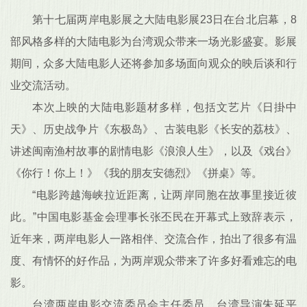
第十七届两岸电影展之大陆电影展23日在台北启幕，8
部风格多样的大陆电影为台湾观众带来一场光影盛宴。影展
期间，众多大陆电影人还将参加多场面向观众的映后谈和行
业交流活动。
本次上映的大陆电影题材多样，包括文艺片《日掛中
天》、历史战争片《东极岛》、古装电影《长安的荔枝》、
讲述闽南渔村故事的剧情电影《浪浪人生》，以及《戏台》
《你行！你上！》《我的朋友安德烈》《拼桌》等。
“电影跨越海峡拉近距离，让两岸同胞在故事里接近彼
此。”中国电影基金会理事长张丕民在开幕式上致辞表示，
近年来，两岸电影人一路相伴、交流合作，拍出了很多有温
度、有情怀的好作品，为两岸观众带来了许多好看难忘的电
影。
台湾两岸电影交流委员会主任委员、台湾导演朱延平