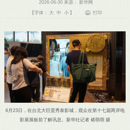
2026-06-30 来源： 新华网
【字体：
大
中
小
】
打印
6月23日，在台北大巨蛋秀泰影城，观众在第十七届两岸电
影展展板前了解讯息。新华社记者 褚萌萌 摄