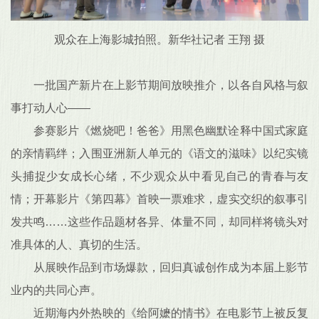
观众在上海影城拍照。新华社记者 王翔 摄
一批国产新片在上影节期间放映推介，以各自风格与叙
事打动人心——
参赛影片《燃烧吧！爸爸》用黑色幽默诠释中国式家庭
的亲情羁绊；入围亚洲新人单元的《语文的滋味》以纪实镜
头捕捉少女成长心绪，不少观众从中看见自己的青春与友
情；开幕影片《第四幕》首映一票难求，虚实交织的叙事引
发共鸣……这些作品题材各异、体量不同，却同样将镜头对
准具体的人、真切的生活。
从展映作品到市场爆款，回归真诚创作成为本届上影节
业内的共同心声。
近期海内外热映的《给阿嬷的情书》在电影节上被反复