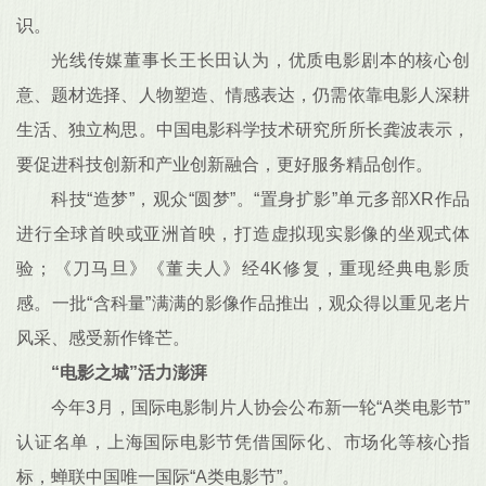
识。
光线传媒董事长王长田认为，优质电影剧本的核心创
意、题材选择、人物塑造、情感表达，仍需依靠电影人深耕
生活、独立构思。中国电影科学技术研究所所长龚波表示，
要促进科技创新和产业创新融合，更好服务精品创作。
科技“造梦”，观众“圆梦”。“置身扩影”单元多部XR作品
进行全球首映或亚洲首映，打造虚拟现实影像的坐观式体
验；《刀马旦》《董夫人》经4K修复，重现经典电影质
感。一批“含科量”满满的影像作品推出，观众得以重见老片
风采、感受新作锋芒。
“电影之城”活力澎湃
今年3月，国际电影制片人协会公布新一轮“A类电影节”
认证名单，上海国际电影节凭借国际化、市场化等核心指
标，蝉联中国唯一国际“A类电影节”。