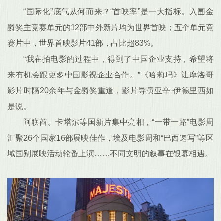
“国际化”底气从何而来？“首映率”是一大指标。入围金
爵奖主竞赛单元的12部中外新片均为世界首映；五个单元竞
赛片中，世界首映影片41部，占比超83%。
“我在拍电影的过程中，得到了中国企业支持，希望将
来有机会跟更多中国影视企业合作。”《哈莉玛》让摩洛哥
影片时隔20余年与金爵奖重逢，影片导演亚辛·伊德里西如
是说。
阿联酋、卡塔尔等国新片集中亮相，“一带一路”电影周
汇聚26个国家16部展映佳作，埃及电影周和“巴西速写”等区
域国别展映活动轮番上演……不同文明的叙事在银幕相遇。