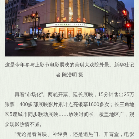
这是今年参与上影节电影展映的美琪大戏院外景。新华社记
者 陈浩明 摄
再看“市场化”。两轮开票、延长展映，15分钟售出25万
张票；400多部展映影片累计点亮银幕1600多次；长三角地
区5座城市同步联动展映……放映时间长、覆盖地区广，观
众观影热情不减。
“无论是看首映、补经典，还是追热门、开盲盒，电影