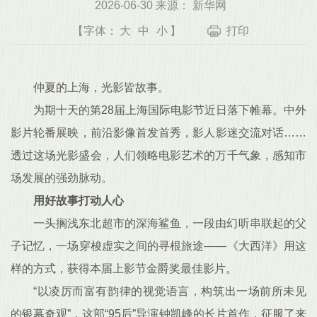
2026-06-30 来源： 新华网
【字体：
大
中
小
】
打印
仲夏的上海，光影皆故事。
为期十天的第28届上海国际电影节近日落下帷幕。中外
影片轮番展映，前沿影像首发首秀，影人影迷交流对话……
透过这场光影盛会，人们领略电影艺术的万千气象，感知市
场发展的强劲脉动。
用好故事打动人心
一头搁浅东北超市的深海鲨鱼，一段由幻听串联起的父
子记忆，一场穿梭虚实之间的寻根旅途——《大西洋》用这
样的方式，获得本届上影节金爵奖最佳影片。
“以凌厉而富有韵律的视觉语言，构筑出一场前所未见
的银幕奇观”，这部“95后”导演钟凯峰的长片首作，征服了来