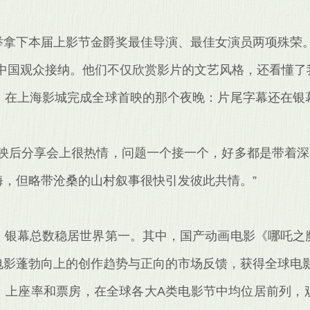
举拿下本届上影节金爵奖最佳导演、最佳女演员两项殊荣。
中国观众接纳。他们不仅欣赏影片的文艺风格，还看懂了
》在上海影城完成全球首映的那个夜晚：片尾字幕还在银
映后分享会上很热情，问题一个接一个，好多都是带着深
，但略带沧桑的山村叙事很快引发彼此共情。”
，银幕总数稳居世界第一。其中，国产动画电影《哪吒之
电影蓬勃向上的创作趋势与正向的市场反馈，获得全球电
、上座率和票房，在全球各大A类电影节中均位居前列，