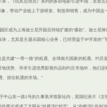
近年来，《玩具总动员》系列的多部电影引进中国，至第五
象，带动产业链上下游研发、制造和销售，成为中国这一“
题园区成为上海迪士尼开园后持续扩建的“爆款”。迪士尼
板块，尤其是主题乐园核心业务，已经受益于IP开发的“
是共建“一带一路”的机遇、全球南方国家的机遇。约旦
景地优势、寻求引进优秀影视作品到约旦市场外，他们还
遇、抓住机遇的市场。”
位于中山东一路1号的久事美术馆新址内，英国纪录片《文
再次讲述了文明从“对视”到“对话”、从“共鸣”到“共创”