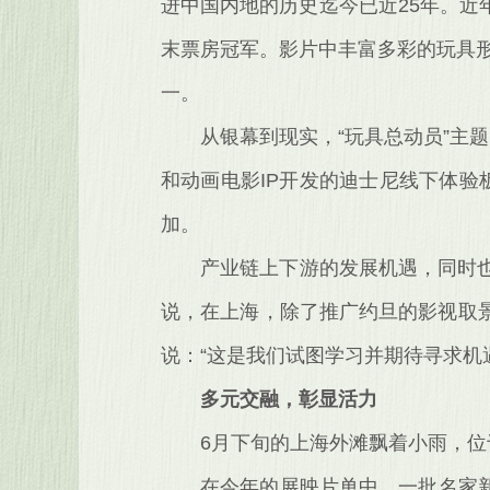
进中国内地的历史迄今已近25年。
末票房冠军。影片中丰富多彩的玩具形
一。
从银幕到现实，“玩具总动员”主
和动画电影IP开发的迪士尼线下体验
加。
产业链上下游的发展机遇，同时也
说，在上海，除了推广约旦的影视取
说：“这是我们试图学习并期待寻求机
多元交融，彰显活力
6月下旬的上海外滩飘着小雨，
在今年的展映片单中，一批名家新作