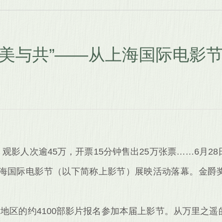
“美美与共”——从上海国际电影
场，观影人次逾45万，开票15分钟售出25万张票……6月
届上海国际电影节（以下简称上影节）展映活动落幕。金爵
。
和地区的约4100部影片报名参加本届上影节。从万里之