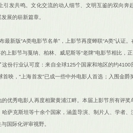
上引发共鸣。文化交流的动人细节、文明互鉴的双向奔
谋发展的崭新篇章。
布最新版“A类电影节名单”，上影节再度蝉联“A类”认证
3年的上影节与戛纳、柏林、威尼斯等“老牌”电影节相比，
这份行业认可度：来自全球125个国家和地区的约410
全球首映，“上海首发”已成一些中外电影人首选；入围金爵
地的优秀电影人再度相聚黄浦江畔。本届上影节所有评奖单
、哈萨克斯坦等十余个国家，涵盖导演、制片人、学者、
性与国际化评审视野。