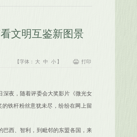
节看文明互鉴新图景
【字体：
大
中
小
】
打印
28日深夜，随着评委会大奖影片《微光女
奖的铁杆粉丝意犹未尽，纷纷在网上留
遥的巴西、智利，到毗邻的东盟各国，来