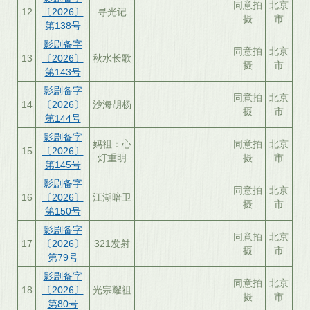
同意拍
北京
12
〔2026〕
寻光记
摄
市
第138号
影剧备字
同意拍
北京
13
〔2026〕
秋水长歌
摄
市
第143号
影剧备字
同意拍
北京
14
〔2026〕
沙海胡杨
摄
市
第144号
影剧备字
妈祖：心
同意拍
北京
15
〔2026〕
灯重明
摄
市
第145号
影剧备字
同意拍
北京
16
〔2026〕
江湖暗卫
摄
市
第150号
影剧备字
同意拍
北京
17
〔2026〕
321发射
摄
市
第79号
影剧备字
同意拍
北京
18
〔2026〕
光宗耀祖
摄
市
第80号