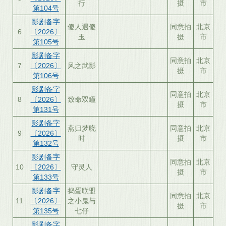
行
摄
市
第104号
影剧备字
傻人遇傻
同意拍
北京
6
〔2026〕
玉
摄
市
第105号
影剧备字
同意拍
北京
7
〔2026〕
风之武影
摄
市
第106号
影剧备字
同意拍
北京
8
〔2026〕
致命双瞳
摄
市
第131号
影剧备字
燕归梦晓
同意拍
北京
9
〔2026〕
时
摄
市
第132号
影剧备字
同意拍
北京
10
〔2026〕
守灵人
摄
市
第133号
影剧备字
捣蛋联盟
同意拍
北京
11
〔2026〕
之小鬼与
摄
市
第135号
七仔
影剧备字