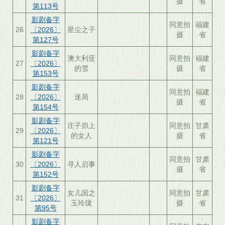
摄
省
第113号
影剧备字
同意拍
福建
26
〔2026〕
星尘之子
摄
省
第127号
影剧备字
澳大利亚
同意拍
福建
27
〔2026〕
的雪
摄
省
第153号
影剧备字
同意拍
福建
28
〔2026〕
迷局
摄
省
第154号
影剧备字
庄子峁上
同意拍
甘肃
29
〔2026〕
的女人
摄
省
第121号
影剧备字
同意拍
甘肃
30
〔2026〕
寻人启事
摄
省
第152号
影剧备字
女儿国之
同意拍
甘肃
31
〔2026〕
玉玲珑
摄
省
第95号
影剧备字