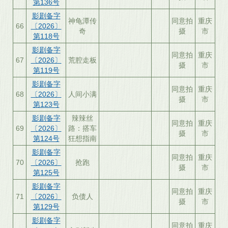
第136号
影剧备字
神龟潭传
同意拍
重庆
66
〔2026〕
奇
摄
市
第118号
影剧备字
同意拍
重庆
67
〔2026〕
荒腔走板
摄
市
第119号
影剧备字
同意拍
重庆
68
〔2026〕
人间小满
摄
市
第123号
影剧备字
辣辣丝
同意拍
重庆
69
〔2026〕
路：搭车
摄
市
第124号
狂想指南
影剧备字
同意拍
重庆
70
〔2026〕
抢跑
摄
市
第125号
影剧备字
同意拍
重庆
71
〔2026〕
负债人
摄
市
第129号
影剧备字
同意拍
重庆