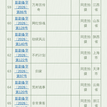
影剧备字
万寿宫传
同意拍
江西
59
〔2026〕
奇
摄
省
第86号
影剧备字
同意拍
山东
60
〔2026〕
网红惊魂
摄
省
第128号
影剧备字
同意拍
陕西
61
〔2026〕
劫狱风云
摄
省
第140号
影剧备字
同意拍
上海
62
〔2026〕
不朽计划
摄
市
第122号
影剧备字
同意拍
天津
63
〔2026〕
归家
摄
市
第97号
影剧备字
同意拍
云南
64
〔2026〕
荒村诡事
摄
省
第120号
影剧备字
同意拍
浙江
65
〔2026〕
非常乘客
摄
省