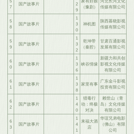
5
家有好娘
河北长河文化
国产故事片
2
7
（豫剧）
传媒有限公司
9
1
5
陕西暮晓影视
国产故事片
3
神机图
8
传媒有限公司
0
1
5
乾坤带
甘肃百通影视
国产故事片
3
9
（秦腔）
发展有限公司
2
1
新疆力和共创
6
国产故事片
3
峡谷情缘
影视文化传媒
0
6
有限公司
1
6
广东金斗影视
国产故事片
3
家里有事
1
投资有限公司
8
1
猎毒行
赖世山（青
6
国产故事片
4
动：终极
岛）文化传媒
2
0
对决
有限公司
1
华谊兄弟电影
6
来福大酒
国产故事片
4
（佛山）有限
3
店
1
公司