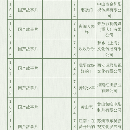
1
7
中山市金和影
6
国产故事片
1
韦驮门
视传媒有限公
4
4
司
1
7
奔放影视传媒
夜阑人未
6
国产故事片
1
（重庆）有限
静
5
7
公司
1
7
梦乡（上海）
6
国产故事片
2
欢欢乐乐
文化传播有限
6
3
公司
1
7
我要你好
西安识君影视
6
国产故事片
2
好的！
文化有限公司
7
4
1
7
海南红拂影业
6
国产故事片
3
骑鲸少年
有限公司
8
0
1
7
黄山荣峰电影
6
国产故事片
3
黄山恋
制片有限公司
9
4
1
7
江南：在
苏州市东吴影
7
国产故事片
3
爱开始的
视文化发展有