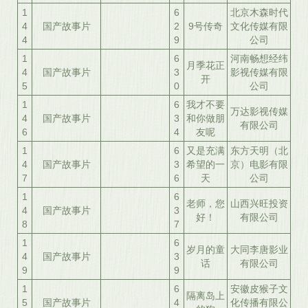
1
6
北京木森时代
4
国产故事片
2
9号传奇
文化传媒有限
4
9
公司
1
6
河南畅想经纬
月季花正
4
国产故事片
3
影视传媒有限
开
5
0
公司
1
6
我才不要
万达影视传媒
4
国产故事片
3
和你做朋
有限公司
6
4
友呢
1
6
又是充满
东方天明（北
4
国产故事片
3
希望的一
京）电影有限
7
6
天
公司
1
6
老师，您
山西兴旺投资
4
国产故事片
3
好！
有限公司
8
7
1
6
岁月的童
大同李唐影业
4
国产故事片
3
话
有限公司
9
9
1
6
安徽皮猴子文
隔离岛上
5
国产故事片
4
化传播有限公