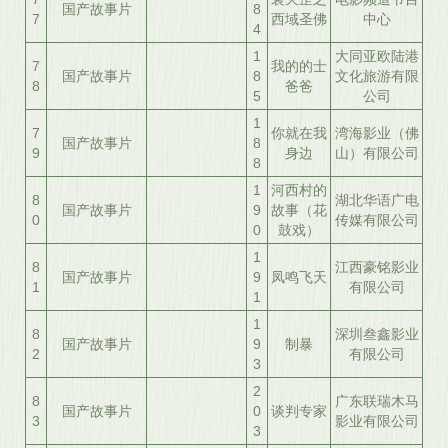
国产故事片
8
7
西域圣佛
中心
4
1
大同亚欧陆港
7
我的的士
国产故事片
8
文化旅游有限
8
爸爸
5
公司
1
7
你就在我
湾海影业（佛
国产故事片
8
9
身边
山）有限公司
8
1
河西村的
8
湖北华语广电
国产故事片
9
故事（花
0
传媒有限公司
0
鼓戏）
1
8
江西豪铭影业
国产故事片
9
凤鸣飞天
1
有限公司
1
1
8
深圳叁鑫影业
国产故事片
9
制暴
2
有限公司
3
2
8
广东联瑞木马
国产故事片
0
谈判专家
3
影业有限公司
3