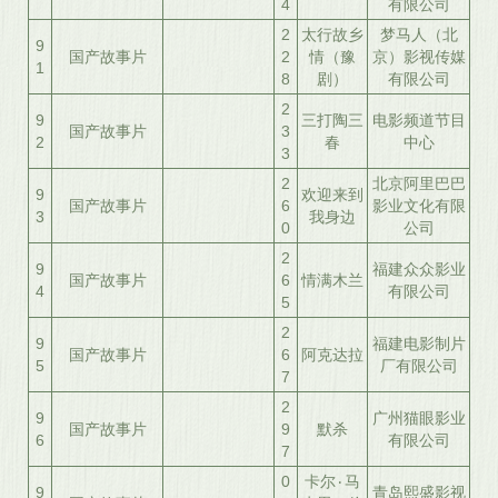
4
有限公司
2
太行故乡
梦马人（北
9
国产故事片
2
情（豫
京）影视传媒
1
8
剧）
有限公司
2
9
三打陶三
电影频道节目
国产故事片
3
2
春
中心
3
2
北京阿里巴巴
9
欢迎来到
国产故事片
6
影业文化有限
3
我身边
0
公司
2
9
福建众众影业
国产故事片
6
情满木兰
4
有限公司
5
2
9
福建电影制片
国产故事片
6
阿克达拉
5
厂有限公司
7
2
9
广州猫眼影业
国产故事片
9
默杀
6
有限公司
7
0
卡尔٠马
9
青岛熙盛影视