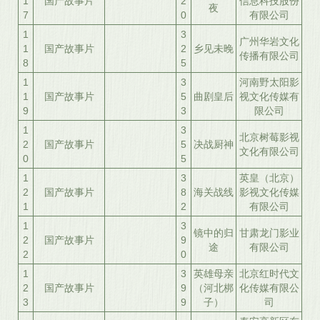
1
国产故事片
2
信息科技股份
夜
7
0
有限公司
1
3
广州华岩文化
1
国产故事片
2
乡见未晚
传播有限公司
8
5
1
3
河南野太阳影
1
国产故事片
5
曲剧皇后
视文化传媒有
9
3
限公司
1
3
北京树莓影视
2
国产故事片
5
决战厨神
文化有限公司
0
5
1
3
英皇（北京）
2
国产故事片
8
海关战线
影视文化传媒
1
2
有限公司
1
3
镜中的归
甘肃龙门影业
2
国产故事片
9
途
有限公司
2
0
1
3
英雄母亲
北京红时代文
2
国产故事片
9
（河北梆
化传媒有限公
3
9
子）
司