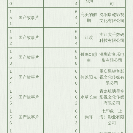
的狗
0
4
司
1
6
完美的假
沈阳康乾影视
5
国产故事片
4
期
文化有限公司
1
7
1
6
浙江大千数码
5
国产故事片
5
江渡
科技有限公司
2
4
1
6
孤岛幻想
深圳市鱼乐电
5
国产故事片
5
曲
影有限公司
3
8
1
6
重庆黑鲤鱼影
5
国产故事片
6
何以阳光
视文化传媒有
4
0
限公司
1
6
青岛琉璃星空
5
国产故事片
6
水草长生
影视文化传媒
5
2
有限公司
1
6
七印象（上
5
国产故事片
6
狗阵
海）影业有限
6
3
公司
1
6