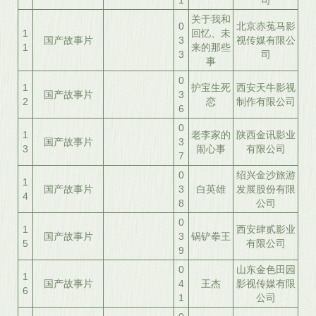
1
司
关于我和
0
北京赤菟马影
1
回忆、未
国产故事片
3
视传媒有限公
1
来的那些
3
司
事
0
1
护宝生死
西安天牛影视
国产故事片
3
2
恋
制作有限公司
6
0
1
老李家的
陕西金讯影业
国产故事片
3
3
闹心事
有限公司
7
0
绍兴金沙旅游
1
国产故事片
3
白英雄
发展股份有限
4
8
公司
0
1
西安肆贰影业
国产故事片
3
锅铲拳王
5
有限公司
9
0
山东金色田园
1
国产故事片
4
王杰
影视传媒有限
6
1
公司