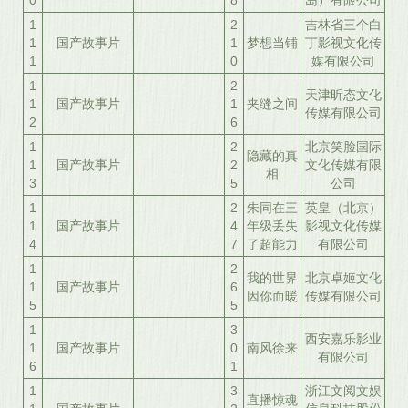
0
8
岛）有限公司
1
2
吉林省三个白
1
国产故事片
1
梦想当铺
丁影视文化传
1
0
媒有限公司
1
2
天津昕态文化
1
国产故事片
1
夹缝之间
传媒有限公司
2
6
1
2
北京笑脸国际
隐藏的真
1
国产故事片
2
文化传媒有限
相
3
5
公司
1
2
朱同在三
英皇（北京）
1
国产故事片
4
年级丢失
影视文化传媒
4
7
了超能力
有限公司
1
2
我的世界
北京卓姬文化
1
国产故事片
6
因你而暖
传媒有限公司
5
5
1
3
西安嘉乐影业
1
国产故事片
0
南风徐来
有限公司
6
1
1
3
浙江文阅文娱
直播惊魂