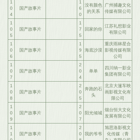
1
1
没有颜色
广州捕趣文化
0
国产故事片
6
的关系
传媒有限公司
4
0
1
1
江苏礼想影业
0
国产故事片
7
回家的你
有限公司
5
5
1
1
重庆雨林星合
0
国产故事片
9
海底沙漠
影视传媒有限
6
5
公司
1
2
四川纳一影业
0
国产故事片
0
单单
集团有限公司
7
4
1
2
北京大篷车映
奔跑的石
0
国产故事片
0
画影视文化有
头
8
5
限公司
1
2
烟台恒大文化
0
国产故事片
0
阳光倾城
发展有限公司
9
7
1
2
旭思洛影视文
1
国产故事片
0
我的爷爷
化传媒（青