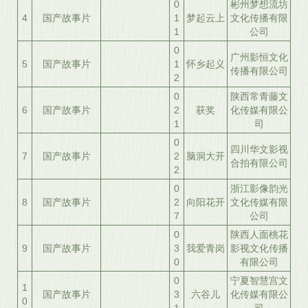
0
彬州梦想流坊
4
国产故事片
1
梦起云上
文化传播有限
1
公司
0
广州影恒文化
5
国产故事片
1
怀乡起义
传播有限公司
2
0
陕西常青藤文
6
国产故事片
2
获奖
化传媒有限公
1
司
0
四川华文影视
7
国产故事片
2
脑洞大开
合拍有限公司
2
0
浙江影像韵光
8
国产故事片
2
向阳花开
文化传媒有限
7
公司
0
陕西人面桃花
9
国产故事片
3
我爱青岗
影视文化传播
0
有限公司
0
宁夏智慧宫文
1
国产故事片
3
六谷儿
化传媒有限公
0