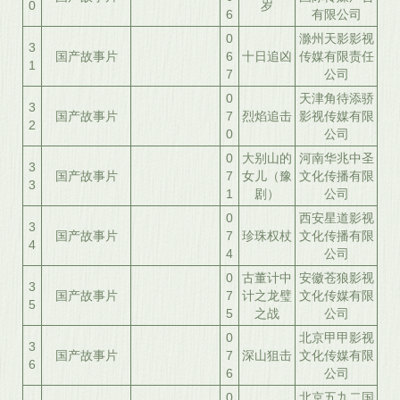
0
岁
6
有限公司
0
滁州天影影视
3
国产故事片
6
十日追凶
传媒有限责任
1
7
公司
0
天津角待添骄
3
国产故事片
7
烈焰追击
影视传媒有限
2
0
公司
0
大别山的
河南华兆中圣
3
国产故事片
7
女儿（豫
文化传播有限
3
1
剧）
公司
0
西安星道影视
3
国产故事片
7
珍珠权杖
文化传播有限
4
4
公司
0
古董计中
安徽苍狼影视
3
国产故事片
7
计之龙璧
文化传媒有限
5
5
之战
公司
0
北京甲甲影视
3
国产故事片
7
深山狙击
文化传媒有限
6
6
公司
0
北京五九二国