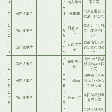
0
7
地方等你
限公司
1
7
北京合通文化
7
国产故事片
4
长寿花
发展有限公司
1
1
1
7
陕西芳草影视
西府游击
7
国产故事片
5
文化传媒有限
队
2
5
公司
1
7
福建省北八影
别闹了英
7
国产故事片
5
视投资有限公
子
3
9
司
1
7
温州海纳祥韵
铁御史王
7
国产故事片
6
影视传媒有限
诤
4
1
公司
1
7
西安日月联合
7
国产故事片
7
山雷劫
影视文化传播
5
5
有限公司
1
7
东阳摘星影业
7
国产故事片
7
最后一击
有限公司
6
9
1
7
平湖市糖果影