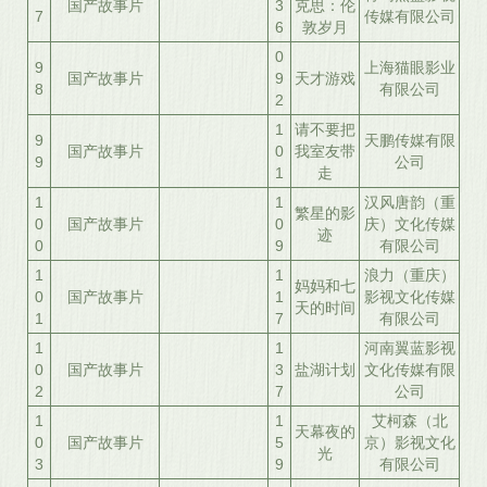
国产故事片
3
克思：伦
7
传媒有限公司
6
敦岁月
0
9
上海猫眼影业
国产故事片
9
天才游戏
8
有限公司
2
1
请不要把
9
天鹏传媒有限
国产故事片
0
我室友带
9
公司
1
走
1
1
汉风唐韵（重
繁星的影
0
国产故事片
0
庆）文化传媒
迹
0
9
有限公司
1
1
浪力（重庆）
妈妈和七
0
国产故事片
1
影视文化传媒
天的时间
1
7
有限公司
1
1
河南翼蓝影视
0
国产故事片
3
盐湖计划
文化传媒有限
2
7
公司
1
1
艾柯森（北
天幕夜的
0
国产故事片
5
京）影视文化
光
3
9
有限公司