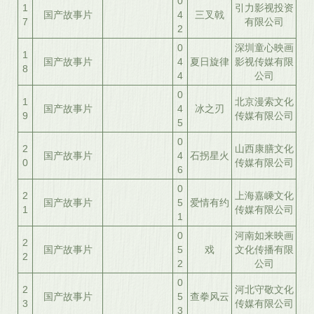
0
1
引力影视投资
国产故事片
4
三叉戟
7
有限公司
2
0
深圳童心映画
1
国产故事片
4
夏日旋律
影视传媒有限
8
4
公司
0
1
北京漫索文化
国产故事片
4
冰之刃
9
传媒有限公司
5
0
2
山西康膳文化
国产故事片
4
石拐星火
0
传媒有限公司
6
0
2
上海嘉嵊文化
国产故事片
5
爱情有约
1
传媒有限公司
1
0
河南如来映画
2
国产故事片
5
戏
文化传播有限
2
2
公司
0
2
河北守敬文化
国产故事片
5
查拳风云
3
传媒有限公司
3