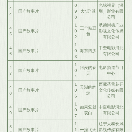
0
光铭视界（深
4
国产故事片
9
大“反”派
圳）影业有限
4
8
公司
1
承德崇德广业
4
三个粘豆
国产故事片
0
影视文化传媒
5
包
2
有限公司
1
4
中奎电影河北
国产故事片
0
海东四少
6
有限公司
3
1
4
阿麦的春
电影频道节目
国产故事片
0
7
天
中心
4
1
西藏蓓蕾花开
4
天湖的约
国产故事片
0
文化传媒有限
8
定
6
公司
1
4
如果爱就
中奎电影河北
国产故事片
0
9
表白
有限公司
7
1
辽宁大泰长风
5
国产故事片
1
一撞飞天
影视传媒有限