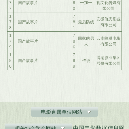
7
国产故事片
8
一加一
视文化传媒有
7
0
限公司
1
7
安徽仇氏影业
7
国产故事片
8
最后防线
有限公司
8
1
1
7
回家的男
云南蜂巢电影
7
国产故事片
8
人
有限公司
9
6
1
7
博纳影业集团
8
国产故事片
8
传说
股份有限公司
0
9
电影直属单位网站
中国电影数据信息网
相关协会学会网站