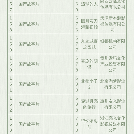
陕西云逐文化
5
国产故事片
6
追球的人
传媒有限公司
7
9
1
6
天津新本源影
圆月弯刀
5
国产故事片
7
视传媒有限公
鸿蒙初始
8
6
司
1
6
九龙城寨
银都机构有限
5
国产故事片
7
之围城
公司
9
7
1
6
贵州索玛文化
喜剧的阴
6
国产故事片
7
产业投资有限
谋
0
8
公司
1
6
龙拳小子
北京淘梦影业
6
国产故事片
9
2
有限公司
1
0
1
6
穿过月亮
惠州友光影业
6
国产故事片
9
的旅行
有限公司
2
8
1
7
浙江亮光文化
记忆消失
6
国产故事片
0
影视传媒有限
前
3
0
公司