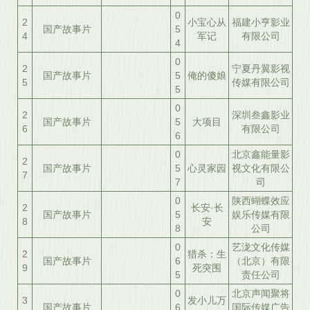
0
2
小宝心从
福建小亨影业
国产故事片
5
4
军记
有限公司
4
0
2
宁夏丹翼影视
国产故事片
5
俺的傻娘
5
传媒有限公司
5
0
2
深圳叁鑫影业
国产故事片
5
大项目
6
有限公司
6
0
北京鑫能量影
2
国产故事片
5
心灵家园
视文化有限公
7
7
司
0
陕西蝴蝶效应
2
长安·长
国产故事片
5
娱乐传媒有限
8
安
8
公司
0
艺泷文化传媒
2
猎杀：生
国产故事片
6
（北京）有限
9
死突围
5
责任公司
0
北京声闻聚将
3
发小儿万
国产故事片
6
国际传媒广告