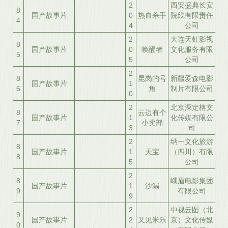
2
西安盛典长安
8
国产故事片
0
热血杀手
院线有限责任
4
4
公司
2
大连天虹影视
8
国产故事片
0
唤醒者
文化服务有限
5
5
公司
2
8
昆岗的号
新疆爱森电影
国产故事片
1
6
角
制片有限公司
0
2
北京深定格文
8
云边有个
国产故事片
1
化传媒有限公
7
小卖部
3
司
2
纳一文化旅游
8
国产故事片
1
天宝
（四川）有限
8
5
公司
2
8
峨眉电影集团
国产故事片
1
沙漏
9
有限公司
9
2
中视云图（北
9
国产故事片
2
又见米乐
京）文化传媒
0