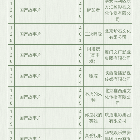
泰安高新区东
1
4
方汇盈影视文
2
国产故事片
3
绑架者
化传媒有限公
4
6
司
1
4
北京炉石文化
2
国产故事片
6
二次呼吸
有限公司
5
1
1
4
阿搭嫂
厦门文广影业
2
国产故事片
6
（高甲
集团有限公司
6
6
戏）
1
4
陕西漫播影视
2
国产故事片
8
哑腔
传媒有限公司
7
4
1
4
北京鑫西娅文
不灭的火
2
国产故事片
8
化传播有限公
种
8
5
司
1
4
你是我的
峨眉电影集团
2
国产故事片
8
英雄
有限公司
9
8
1
4
华视娱乐投资
真爱找麻
3
国产故事片
9
集团股份有限