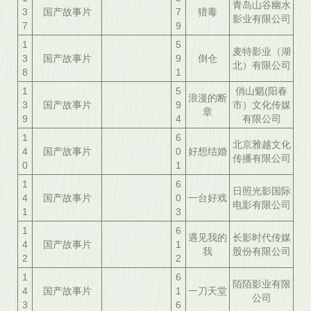
青岛山谷幽水
3
国产故事片
7
猎毒
影业有限公司
7
9
1
5
麦特影业（湖
3
国产故事片
9
倒仓
北）有限公司
8
1
1
5
俏山魈(阳春
浪漫的断
3
国产故事片
9
市）文化传媒
章
9
4
有限公司
1
6
北京雅越文化
4
国产故事片
0
好想结婚
传播有限公司
0
1
1
6
日照光影国际
4
国产故事片
0
一台好戏
电影有限公司
1
3
1
6
遇见我的
长影时代传媒
4
国产故事片
1
我
股份有限公司
2
2
1
6
陌陌影业有限
4
国产故事片
1
一刀天堂
公司
3
6