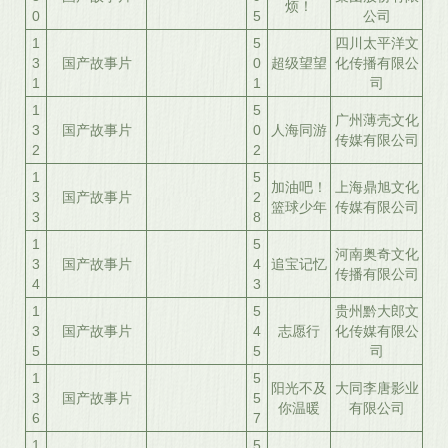
烦！
0
5
公司
1
5
四川太平洋文
3
国产故事片
0
超级望望
化传播有限公
1
1
司
1
5
广州薄壳文化
3
国产故事片
0
人海同游
传媒有限公司
2
2
1
5
加油吧！
上海鼎旭文化
3
国产故事片
2
篮球少年
传媒有限公司
3
8
1
5
河南奥奇文化
3
国产故事片
4
追宝记忆
传播有限公司
4
3
1
5
贵州黔大郎文
3
国产故事片
4
志愿行
化传媒有限公
5
5
司
1
5
阳光不及
大同李唐影业
3
国产故事片
5
你温暖
有限公司
6
7
1
5