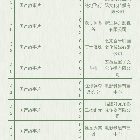
3
国产故事片
7
绝地飞行
际文化传媒有
7
7
限公司
0
3
我，何爷
浙江将之影视
国产故事片
8
8
爷
有限公司
3
0
北京合禾映画
3
国产故事片
8
灭世魔珠
文化传媒有限
9
4
公司
0
安徽皮猴子文
4
国产故事片
8
苔痕
化传播有限公
0
7
司
0
4
陈漫远奔
电影频道节目
国产故事片
8
1
袭会宁
中心
8
0
福建好兄弟影
4
国产故事片
9
二枚铜元
视传媒有限公
2
3
司
0
4
谁是大英
电影频道节目
国产故事片
9
3
雄
中心
4