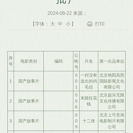
2024-08-22 来源：
【字体：
大
中
小
】
打印
公
序
电影类别
编码
映
片名
第一出品单位
号
号
0
一封没有
北京艳阳高照
1
国产故事片
0
送出的鸡
国际影视文化
1
毛信
有限公司
0
北京超乐无限
末路狂花
2
国产故事片
0
文化传播有限
钱
6
公司
0
北京上可音画
3
国产故事片
0
十二侠
电影制片有限
9
公司