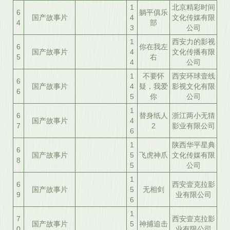
1
北京精彩时间
6
躺平俱乐
国产故事片
4
文化传媒有限
4
部
3
公司
1
西安力的影视
6
你在我左
国产故事片
4
文化传播有限
5
右
4
公司
1
不要怀
西安环球壹线
6
国产故事片
4
疑，我爱
影视文化有限
6
5
你
公司
1
6
替身纸人
浙江两小无猜
国产故事片
4
7
2
影业有限公司
6
1
陕西华平星典
6
国产故事片
5
飞虎神爪
文化传媒有限
8
5
公司
1
6
西安壹克拉影
国产故事片
5
无相剑
9
业有限公司
6
1
7
西安壹克拉影
国产故事片
5
神捕追击
0
业有限公司