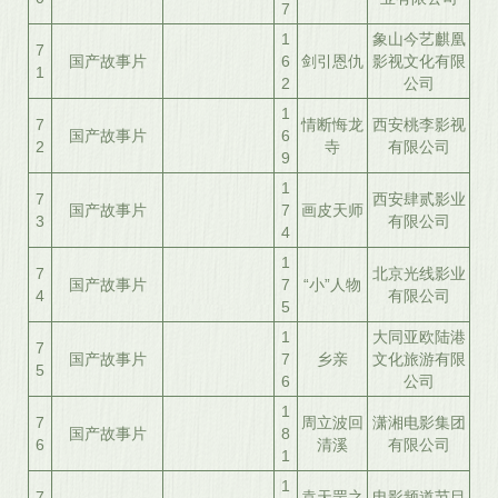
7
1
象山今艺麒凰
7
国产故事片
6
剑引恩仇
影视文化有限
1
2
公司
1
7
情断悔龙
西安桃李影视
国产故事片
6
2
寺
有限公司
9
1
7
西安肆贰影业
国产故事片
7
画皮天师
3
有限公司
4
1
7
北京光线影业
国产故事片
7
“小”人物
4
有限公司
5
1
大同亚欧陆港
7
国产故事片
7
乡亲
文化旅游有限
5
6
公司
1
7
周立波回
潇湘电影集团
国产故事片
8
6
清溪
有限公司
1
1
7
袁天罡之
电影频道节目