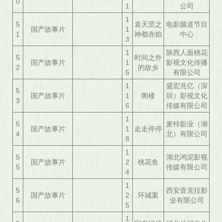
0
1
公司
1
5
袁天罡之
电影频道节目
国产故事片
1
1
神都赤焰
中心
3
1
陕西人面桃花
5
时间之外
国产故事片
1
影视文化传播
2
的故乡
5
有限公司
1
盛宏兆亿（深
5
国产故事片
1
阁楼
圳）影视文化
3
6
传媒有限公司
1
5
麦特影业（湖
国产故事片
1
走走停停
4
北）有限公司
8
1
5
湖北鸿泥影视
国产故事片
2
桃花鱼
5
传媒有限公司
4
1
5
西安壹克拉影
国产故事片
2
环城案
6
业有限公司
5
1